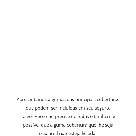
Problemas para Viajar
Para casos de cancelamento ou interrupção
de viagem.
Extravio de Bagagem
Você recebe uma indenização em dinheiro.
Apresentamos algumas das principais coberturas
que podem ser incluídas em seu seguro.
Talvez você não precise de todas e também é
possível que alguma cobertura que lhe seja
essencial não esteja listada.