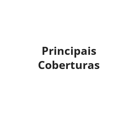
Principais
Coberturas
Acidentes Pessoais e Cuidados
Especiais
Remoção inter-hospitalar, assistência médica
e odontológica, em caso de urgência.