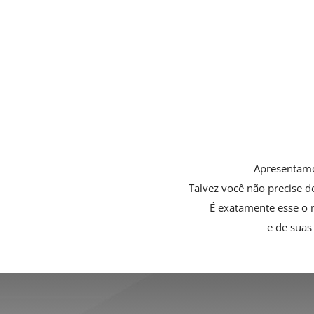
Internacional
Contratada esta cobertura, você terá
extensão das garantias contratadas
para sinistros ocorridos fora do Brasil.
Apresentamo
Talvez você não precise d
É exatamente esse o 
e de suas