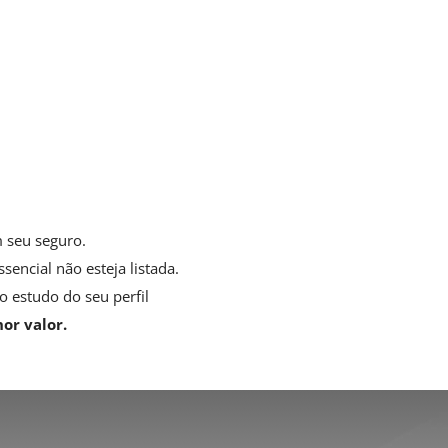
Perda ou Pagamento de
Aluguel
Garante a perda ou o pagamento dos
aluguéis dos equipamentos, caso estes
sofram danos devidamente cobertos.
 seu seguro.
encial não esteja listada.
 estudo do seu perfil
or valor.