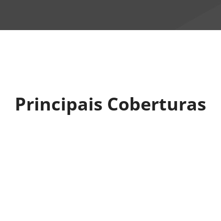
Principais Coberturas
Dano na tentativa
Impacto de
de roubo
veículos