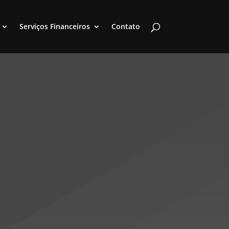
Serviços Financeiros
Contato
ra Equipamentos
s, seja para uso pessoal, lazer ou
quilo ao usá-los.