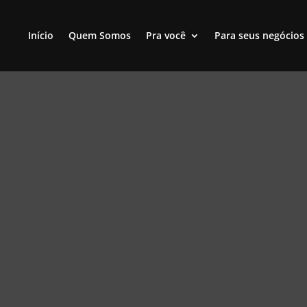
Início
Quem Somos
Pra você
Para seus negócios
Seguro pa
Portáteis
Proteja seus equipamento
profissional e fique tran