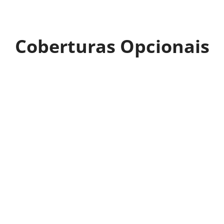
Coberturas
Opcionais
Subtração do Bem
Garante a subtração do equipamento
segurado, mediante ameaça direta,
emprego de violência contra o segurado
e
ou rompimento de obstáculo onde o
equipamento esteja guardado.