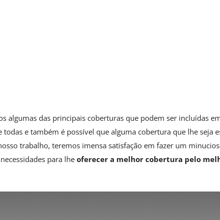
Lentes e Acessórios
Cobertura para acessórios utilizados
junto ao equipamento principal
segurado e comprados separados.
s algumas das principais coberturas que podem ser incluídas em
e todas e também é possível que alguma cobertura que lhe seja ess
nosso trabalho, teremos imensa satisfação em fazer um minucioso
 necessidades para lhe
oferecer a melhor cobertura pelo melh